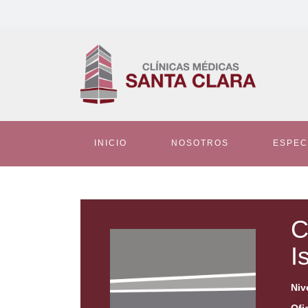
INICIO
NOSOTROS
ESPEC
C
I
Niv
Ofi