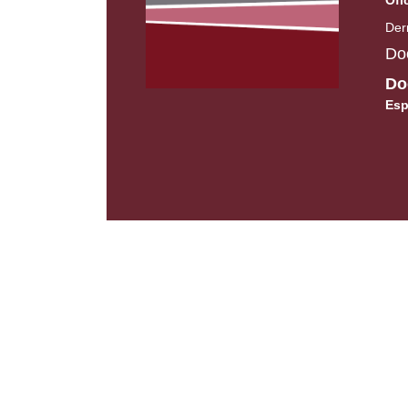
Der
Doc
Do
Esp