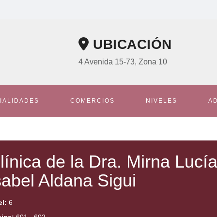
UBICACIÓN
4 Avenida 15-73, Zona 10
IALIDADES
COMERCIOS
NIVELES
A
línica de la Dra. Mirna Lucí
sabel Aldana Sigui
el:
6
cina:
601 - 602