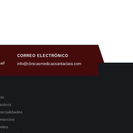
CORREO ELECTRÓNICO
info@clinicasmedicassantaclara.com
cio
sotros
pecialidades
mercios
veles