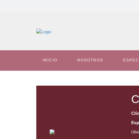
INICIO
NOSOTROS
ESPEC
C
Clí
Esp
Ubi