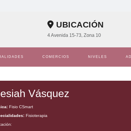
UBICACIÓN
4 Avenida 15-73, Zona 10
IALIDADES
COMERCIOS
NIVELES
A
esiah Vásquez
nica:
Fisio CSmart
ecialidades:
Fisioterapia
cación: