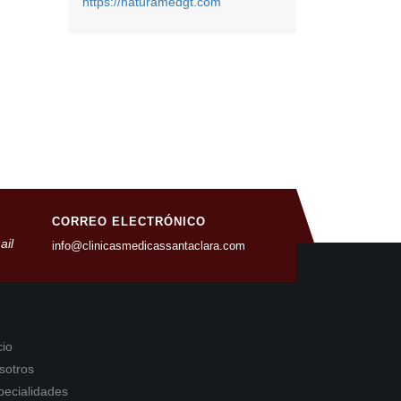
https://naturamedgt.com
CORREO ELECTRÓNICO
info@clinicasmedicassantaclara.com
cio
sotros
pecialidades