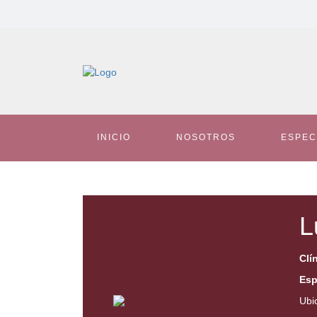
INICIO
NOSOTROS
ESPEC
L
Clí
Esp
Ubi