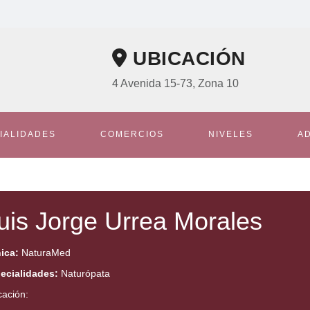
UBICACIÓN
4 Avenida 15-73, Zona 10
IALIDADES
COMERCIOS
NIVELES
A
uis Jorge Urrea Morales
nica:
NaturaMed
ecialidades:
Naturópata
cación: