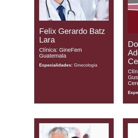
Felix Gerardo Batz
Lara
Do
Clínica: GineFem
Ad
Guatemala
Ce
Especialidades:
Ginecología
Clín
Gus
Cer
Espe