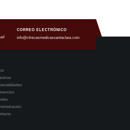
CORREO ELECTRÓNICO
info@clinicasmedicassantaclara.com
cio
sotros
pecialidades
mercios
veles
ministración
ntacto