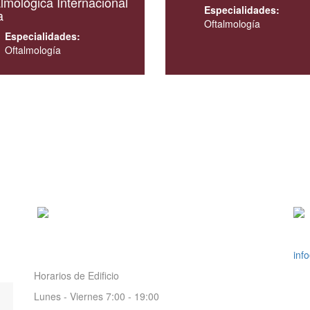
lmológica Internacional
Especialidades:
a
Oftalmología
Especialidades:
Oftalmología
Oficinas Administrativas
Co
2363-1912 • 2337-2928 • 2363-1902
inf
Horarios de Edificio
Lunes - Viernes 7:00 - 19:00