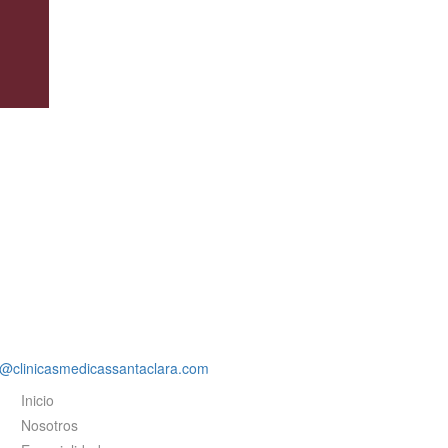
rreo electrónico
o@clinicasmedicassantaclara.com
Inicio
Nosotros