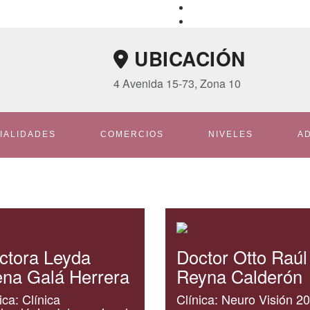
UBICACIÓN
4 Avenida 15-73, Zona 10
IALIDADES
COMERCIOS
NIVELES
A
ctora Leyda
Doctor Otto Raúl
ena Galá Herrera
Reyna Calderón
ica: Clínica
Clínica: Neuro Visión 2