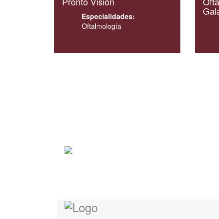
Pronto Visión
Ofta
Gal
Especialidades:
Oftalmología
Dirección
4 Avenida 15-73, Zona 10